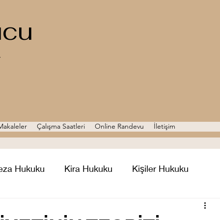
ucu
Z
Makaleler
Çalışma Saatleri
Online Randevu
İletişim
eza Hukuku
Kira Hukuku
Kişiler Hukuku
Hukuku
Tazminat Hukuku