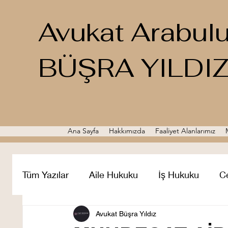
Avukat Arabul
BÜŞRA YILDI
Ana Sayfa
Hakkımızda
Faaliyet Alanlarımız
Tüm Yazılar
Aile Hukuku
İş Hukuku
C
Miras Hukuku
Avukat Büşra Yıldız
Ticaret Hukuku
İcra 