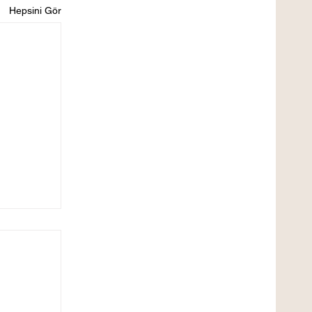
Hepsini Gör
TİRME
RME
tirme
 669–