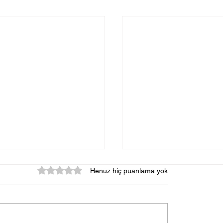
MİRASTA DENKLEŞ
5 üzerinden 0 yıldız
Henüz hiç puanlama yok
MİRASTA DENKLEŞTİ
NEDİR? Mirasta denkleş
Türk Medeni Kanunu'nun
675. maddeleri arasında