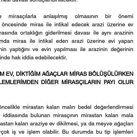
 mirasçılarla anlaşılmış olmasının bir önemi 
öncesinde miras ile intikal edecek arazi üzerine ev 
sında ortaklığın giderilmesi davası ile aynı arazinin 
rumda miras ile intikal eden arazi üzerine evi yapan 
nin yaptığını ve evin yapılması ile arazinin değerinin 
inde hak iddia edebilecektir.
M EV, DİKTİĞİM AĞAÇLAR MİRAS BÖLÜŞÜLÜRKEN 
LEMLERİMDEN DİĞER MİRASÇILARIN PAYI OLUR 
öncelikle mirastan kalan malın bedel değerlendirmesi 
i iddiasında bulunan mirasçının mirastan kalan mala 
irastan kalan araziye ev dikilmesi, ya da meyve ağaçları 
rçok iş ve işlem olabilir. Bu durumda bu tip işlemleri 