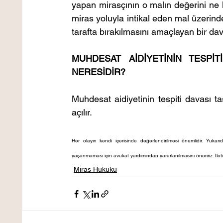
yapan mirasçının o malın değerini ne ka
miras yoluyla intikal eden mal üzerinde
tarafta bırakılmasını amaçlayan bir dav
MUHDESAT AİDİYETİNİN TESPİT
NERESİDİR?
Muhdesat aidiyetinin tespiti davası
açılır. 
Her olayın kendi içerisinde değerlendirilmesi önemlidir. Yukarıd
yaşanmaması için avukat yardımından yararlanılmasını öneririz. İleti
Miras Hukuku