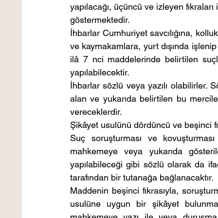
yapılacağı, üçüncü ve izleyen fıkraları i
göstermektedir.
İhbarlar Cumhuriyet savcılığına, koll
ve kaymakamlara, yurt dışında işlenip
ilâ 7 nci maddelerinde belirtilen suçl
yapılabilecektir.
İhbarlar sözlü veya yazılı olabilirler.
alan ve yukarıda belirtilen bu mercil
vereceklerdir.
Şikâyet usulünü dördüncü ve beşinci fı
Suç soruşturması ve kovuşturması ş
mahkemeye veya yukarıda gösterilen 
yapılabileceği gibi sözlü olarak da ifa
tarafından bir tutanağa bağlanacaktır.
Maddenin beşinci fıkrasıyla, soruştu
usulüne uygun bir şikâyet bulunm
mahkemeye yazı ile veya duruşma tu