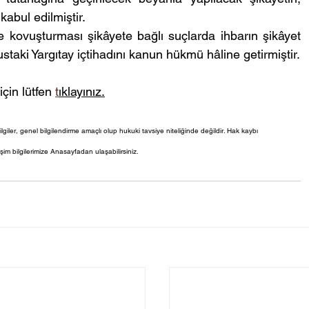
abul edilmiştir.
 kovuşturması şikâyete bağlı suçlarda ihbarın şikâyet 
aki Yargıtay içtihadını kanun hükmü hâline getirmiştir.
çin lütfen 
t
ıklayınız.
lgiler, genel bilgilendirme amaçlı olup hukuki tavsiye niteliğinde değildir. Hak kaybı 
şim bilgilerimize Anasayfadan ulaşabilirsiniz.