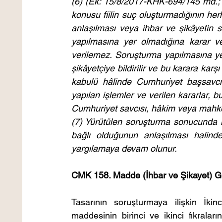
(6) (Ek: 15/8/2017-KHK-694/145 md.; 
konusu fiilin suç oluşturmadığının her
anlaşılması veya ihbar ve şikâyetin 
yapılmasına yer olmadığına karar ver
verilemez. Soruşturma yapılmasına ye
şikâyetçiye bildirilir ve bu karara karşı
kabulü hâlinde Cumhuriyet başsavcılı
yapılan işlemler ve verilen kararlar, b
Cumhuriyet savcısı, hâkim veya mahkem
(7) Yürütülen soruşturma sonucunda k
bağlı olduğunun anlaşılması halind
yargılamaya devam olunur.
CMK 158. Madde (İhbar ve Şikayet) G
Tasarının soruşturmaya ilişkin İkin
maddesinin birinci ve ikinci fıkraları