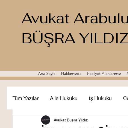
Avukat Arabul
BÜŞRA YILDI
Ana Sayfa
Hakkımızda
Faaliyet Alanlarımız
Tüm Yazılar
Aile Hukuku
İş Hukuku
C
Miras Hukuku
Avukat Büşra Yıldız
Ticaret Hukuku
İcra 