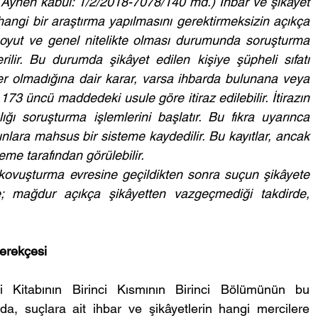
Aynen kabul: 1/2/2018-7078/140 md.) İhbar ve şikâyet 
hangi bir araştırma yapılmasını gerektirmeksizin açıkça 
soyut ve genel nitelikte olması durumunda soruşturma 
ilir. Bu durumda şikâyet edilen kişiye şüpheli sıfatı 
r olmadığına dair karar, varsa ihbarda bulunana veya 
 173 üncü maddedeki usule göre itiraz edilebilir. İtirazın 
ğı soruşturma işlemlerini başlatır. Bu fıkra uyarınca 
unlara mahsus bir sisteme kaydedilir. Bu kayıtlar, ancak 
e tarafından görülebilir.
ovuşturma evresine geçildikten sonra suçun şikâyete 
e; mağdur açıkça şikâyetten vazgeçmediği takdirde, 
erekçesi
ci Kitabının Birinci Kısmının Birinci Bölümünün bu 
nda, suçlara ait ihbar ve şikâyetlerin hangi mercilere 