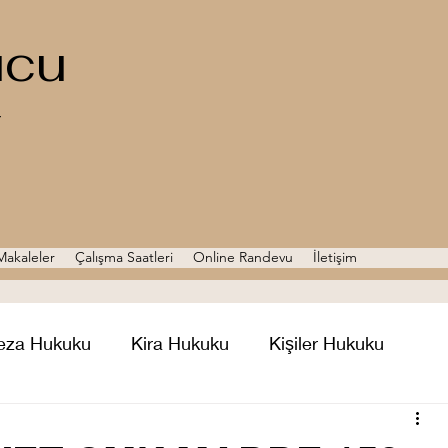
ucu
Z
Makaleler
Çalışma Saatleri
Online Randevu
İletişim
eza Hukuku
Kira Hukuku
Kişiler Hukuku
Hukuku
Tazminat Hukuku