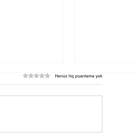
5 üzerinden 0 yıldız
Henüz hiç puanlama yok
 Hakların İadesi
Adli Sicil Kaydı Nası
Silinir? Sabıka Kayd
 Şartları, Başvuru
Arşiv Kaydının Silin
 ve Hukuki Sonuçları