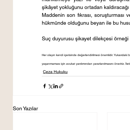
şikâyet yokluğunu ortadan kaldıracağı k
Maddenin son fıkrası, soruşturması ve
hükmünde olduğunu beyan ile bu husust
Suç duyurusu şikayet dilekçesi örneği i
Her olayın kendi içerisinde değerlendirilmesi önemlidir. Yukarıdaki bi
yaşanmaması için avukat yardımından yararlanılmasını öneririz. İleti
Ceza Hukuku
Son Yazılar