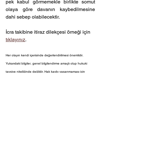
pek kabul görmemekle birlikte somut 
olaya göre davanın kaybedilmesine 
dahi sebep olabilecektir. 
İcra takibine itiraz dilekçesi örneği için 
tıklayınız
. 
Her olayın kendi içerisinde değerlendirilmesi önemlidir. 
Yukarıdaki bilgiler, genel bilgilendirme amaçlı olup hukuki 
tavsiye niteliğinde değildir. Hak kaybı yaşanmaması için 
avukat yardımından yararlanılmasını öneririz. İletişim 
bilgilerimize Anasayfadan ulaşabilirsiniz.
İcra Hukuku
Hepsini Gör
Son Yazılar