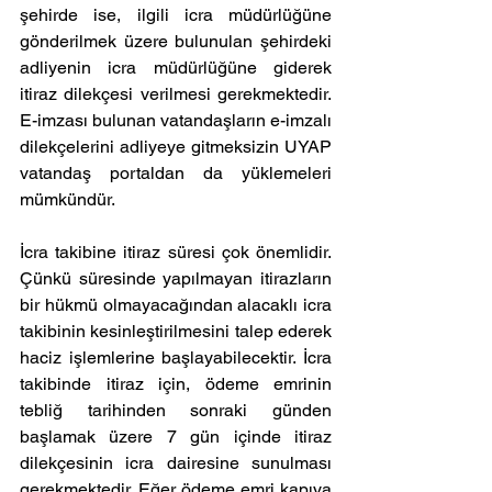
şehirde ise, ilgili icra müdürlüğüne 
gönderilmek üzere bulunulan şehirdeki 
adliyenin icra müdürlüğüne giderek 
itiraz dilekçesi verilmesi gerekmektedir. 
E-imzası bulunan vatandaşların e-imzalı 
dilekçelerini adliyeye gitmeksizin UYAP 
vatandaş portaldan da yüklemeleri 
mümkündür. 
İcra takibine itiraz süresi çok önemlidir. 
Çünkü süresinde yapılmayan itirazların 
bir hükmü olmayacağından alacaklı icra 
takibinin kesinleştirilmesini talep ederek 
haciz işlemlerine başlayabilecektir. İcra 
takibinde itiraz için, ödeme emrinin 
tebliğ tarihinden sonraki günden 
başlamak üzere 7 gün içinde itiraz 
dilekçesinin icra dairesine sunulması 
gerekmektedir. Eğer ödeme emri kapıya 