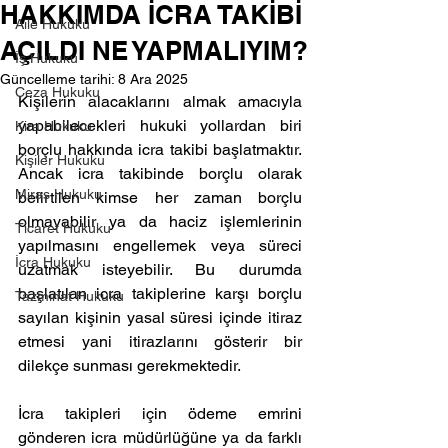
HAKKIMDA İCRA TAKİBİ
Aile Hukuku
AÇILDI NE YAPMALIYIM?
İş Hukuku
Güncelleme tarihi:
8 Ara 2025
Ceza Hukuku
Kişilerin alacaklarını almak amacıyla 
yapabilecekleri hukuki yollardan biri 
Kira Hukuku
borçlu hakkında icra takibi başlatmaktır. 
Kişiler Hukuku
Ancak icra takibinde borçlu olarak 
Miras Hukuku
belirtilen kimse her zaman borçlu 
olmayabilir ya da haciz işlemlerinin 
Ticaret Hukuku
yapılmasını engellemek veya süreci 
İcra Hukuku
uzatmak isteyebilir. Bu durumda 
başlatılan icra takiplerine karşı borçlu 
Tazminat Hukuku
sayılan kişinin yasal süresi içinde itiraz 
etmesi yani itirazlarını gösterir bir 
dilekçe sunması gerekmektedir. 
İcra takipleri için ödeme emrini 
gönderen icra müdürlüğüne ya da farklı 