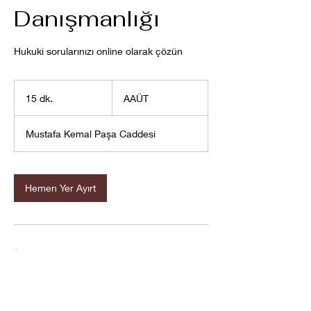
Danışmanlığı
Hukuki sorularınızı online olarak çözün
AAÜT
15 dk.
1
AAÜT
5
d
Mustafa Kemal Paşa Caddesi
k
.
Hemen Yer Ayırt
İletişim Bilgileri
1. Anafartalar, Mustafa Kemal Paşa Caddesi
No:10, Şehzadeler/Manisa, Türkiye
05554219306