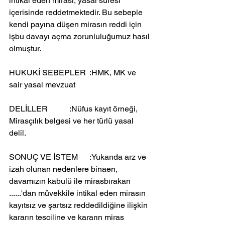
intikal eden mirası, yasal süresi 
içerisinde reddetmektedir. Bu sebeple 
kendi payına düşen mirasın reddi için 
işbu davayı açma zorunluluğumuz hasıl 
olmuştur. 
HUKUKİ SEBEPLER	:HMK, MK ve 
sair yasal mevzuat
DELİLLER		:Nüfus kayıt örneği, 
Mirasçılık belgesi ve her türlü yasal 
delil.
SONUÇ VE İSTEM	:Yukarıda arz ve 
izah olunan nedenlere binaen, 
davamızın kabulü ile mirasbırakan 
......'dan müvekkile intikal eden mirasın 
kayıtsız ve şartsız reddedildiğine ilişkin 
kararın tesciline ve kararın miras 