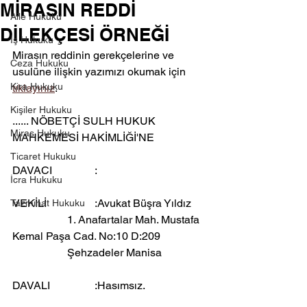
MİRASIN REDDİ
Aile Hukuku
DİLEKÇESİ ÖRNEĞİ
İş Hukuku
Mirasın reddinin gerekçelerine ve 
Ceza Hukuku
usulüne ilişkin yazımızı okumak için 
Kira Hukuku
tıklayınız
. 
Kişiler Hukuku
...... NÖBETÇİ SULH HUKUK 
Miras Hukuku
MAHKEMESİ HAKİMLİĞİ'NE
Ticaret Hukuku
DAVACI		:
İcra Hukuku
VEKİLİ		:Avukat Büşra Yıldız
Tazminat Hukuku
		1. Anafartalar Mah. Mustafa 
Kemal Paşa Cad. No:10 D:209 
		Şehzadeler Manisa
DAVALI		:Hasımsız. 