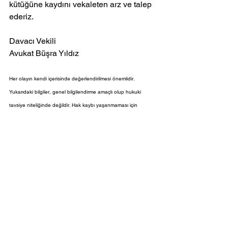
kütüğüne kaydını vekaleten arz ve talep 
ederiz. 
Davacı Vekili
Avukat Büşra Yıldız
Her olayın kendi içerisinde değerlendirilmesi önemlidir. 
Yukarıdaki bilgiler, genel bilgilendirme amaçlı olup hukuki 
tavsiye niteliğinde değildir. Hak kaybı yaşanmaması için 
avukat yardımından yararlanılmasını öneririz. İletişim 
bilgilerimize Anasayfadan ulaşabilirsiniz.
Miras Hukuku
Hepsini Gör
Son Yazılar