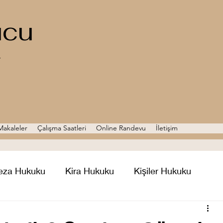
ucu
Z
Makaleler
Çalışma Saatleri
Online Randevu
İletişim
eza Hukuku
Kira Hukuku
Kişiler Hukuku
Hukuku
Tazminat Hukuku