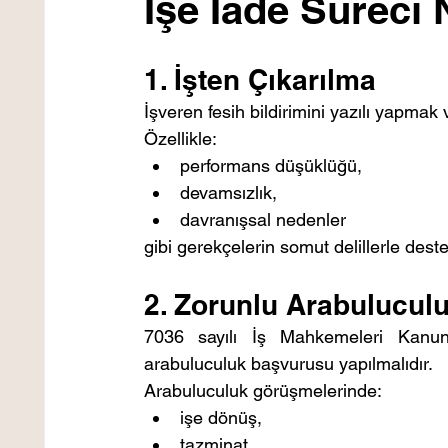
İşe İade Süreci 
1. İşten Çıkarılma
İşveren fesih bildirimini yazılı yapmak
Özellikle:
performans düşüklüğü,
devamsızlık,
davranışsal nedenler
gibi gerekçelerin somut delillerle dest
2. Zorunlu Arabulucul
7036 sayılı İş Mahkemeleri Kanunu
arabuluculuk başvurusu yapılmalıdır.
Arabuluculuk görüşmelerinde:
işe dönüş,
tazminat,