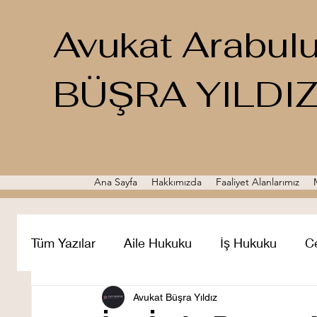
Avukat Arabul
BÜŞRA YILDI
Ana Sayfa
Hakkımızda
Faaliyet Alanlarımız
Tüm Yazılar
Aile Hukuku
İş Hukuku
C
Miras Hukuku
Avukat Büşra Yıldız
Ticaret Hukuku
İcra 