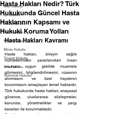
Hasta Hakları Nedir? Türk
Aile Hukuku
Hukukunda Güncel Hasta
İş Hukuku
Haklarının Kapsamı ve
Ceza Hukuku
Hukuki Koruma Yolları
Kira Hukuku
Hasta Hakları Kavramı
Kişiler Hukuku
Miras Hukuku
Hasta hakları, bireyin sağlık 
Ticaret Hukuku
hizmetlerinden yararlanırken insan 
onuruna uygun şekilde muamele 
İcra Hukuku
görmesini, bilgilendirilmesini, rızasının 
Tazminat Hukuku
alınmasını ve özel hayatının 
korunmasını amaçlayan temel haklardır. 
Türk hukukunda hasta hakları; anayasal 
güvence, uluslararası sözleşmeler, 
kanunlar, yönetmelikler ve yargı 
kararları ile korunmaktadır.