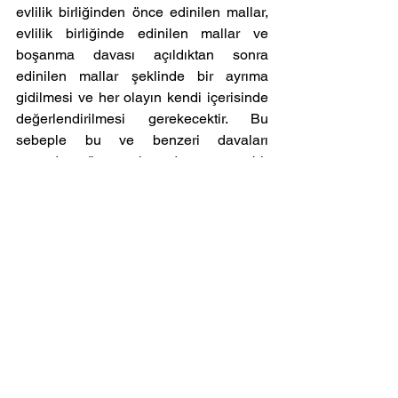
evlilik birliğinden önce edinilen mallar, 
evlilik birliğinde edinilen mallar ve 
boşanma davası açıldıktan sonra 
edinilen mallar şeklinde bir ayrıma 
gidilmesi ve her olayın kendi içerisinde 
değerlendirilmesi gerekecektir. Bu 
sebeple bu ve benzeri davaları 
açmadan önce alanında uzman bir 
avukattan hukuki danışmanlık alınması 
oldukça önem arz etmektedir. 
Her olayın kendi içerisinde değerlendirilmesi önemlidir. 
Yukarıdaki bilgiler, genel bilgilendirme amaçlı olup hukuki 
tavsiye niteliğinde değildir. Hak kaybı yaşanmaması için 
avukat yardımından yararlanılmasını öneririz. İletişim 
bilgilerimize Anasayfadan ulaşabilirsiniz.
Aile Hukuku