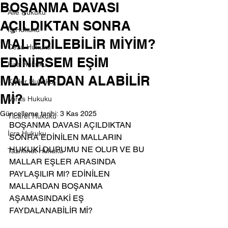
BOŞANMA DAVASI
Aile Hukuku
AÇILDIKTAN SONRA
İş Hukuku
MAL EDİLEBİLİR MİYİM?
Ceza Hukuku
EDİNİRSEM EŞİM
Kira Hukuku
MALLARDAN ALABİLİR
Kişiler Hukuku
Mİ?
Miras Hukuku
Güncelleme tarihi:
3 Kas 2025
Ticaret Hukuku
BOŞANMA DAVASI AÇILDIKTAN 
İcra Hukuku
SONRA EDİNİLEN MALLARIN 
HUKUKİ DURUMU NE OLUR VE BU 
Tazminat Hukuku
MALLAR EŞLER ARASINDA 
PAYLAŞILIR MI? EDİNİLEN 
MALLARDAN BOŞANMA 
AŞAMASINDAKİ EŞ 
FAYDALANABİLİR Mİ?